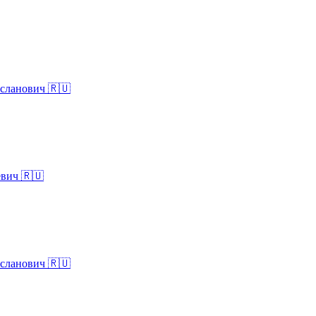
сланович 🇷🇺
евич 🇷🇺
сланович 🇷🇺