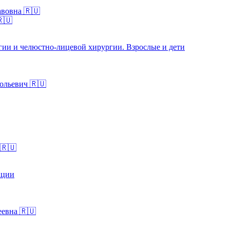
авовна 🇷🇺
🇷🇺
гии и челюстно-лицевой хирургии. Взрослые и дети
ольевич 🇷🇺
🇷🇺
ации
евна 🇷🇺