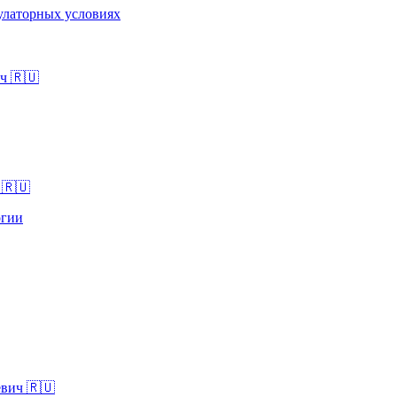
улаторных условиях
ч 🇷🇺
 🇷🇺
огии
евич 🇷🇺