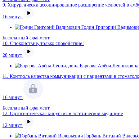
9.
Хирургически ассоциированное расширение челюстей в амб
16 минут
Годин Григорий Вадимови
Бесплатный фрагмент
10.
Спокойствие, только спокойствие!
28 минут
Барсова Алёна Леонидовна​
11.
Контроль качества коммуникации с пациентами в стоматол
16 минут
Бесплатный фрагмент
12.
Ортогнатическая хирургия в эстетической медицине
12 минут
Горбань Виталий Валерь