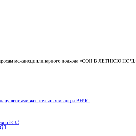
о вопросам междисциплинарного подхода «СОН В ЛЕТНЮЮ НОЧЬ
и нарушениями жевательных мышц и ВНЧС
евна 🇷🇺
🇷🇺