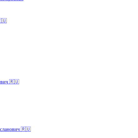
🇺
евич 🇷🇺
сланович 🇷🇺