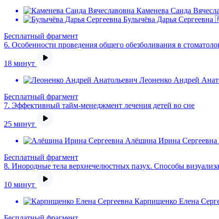
Каменева Саида Вячесл
Булычёва Дарья Сергеевна 
Бесплатный фрагмент
6.
Особенности проведения общего обезболивания в стоматоло
18 минут
Леоненко Андрей Анат
Бесплатный фрагмент
7.
Эффективный тайм-менеджмент лечения детей во сне
25 минут
Алёшина Ирина Сергеевна 
Бесплатный фрагмент
8.
Инородные тела верхнечелюстных пазух. Способы визуализ
10 минут
Карпищенко Елена Серге
Бесплатный фрагмент