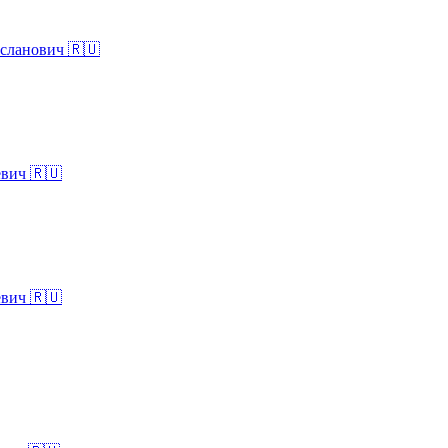
сланович 🇷🇺
евич 🇷🇺
евич 🇷🇺