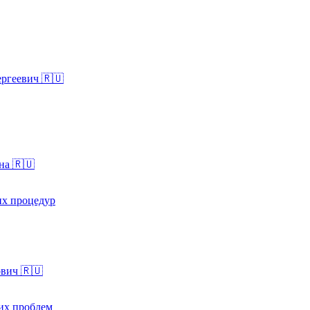
ргеевич 🇷🇺
на 🇷🇺
их процедур
вич 🇷🇺
их проблем