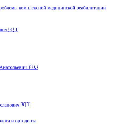
 проблемы комплексной медицинской реабилитации
вич 🇷🇺
Анатольевич 🇷🇺
сланович 🇷🇺
лога и ортодонта