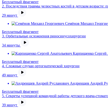
Бесплатный фрагмент
2.
Последствия травмы челюстных костей в детском возрасте:
29 минут
Семёнов Михаил Георгие
Бесплатный фрагмент
3.
Орбитальные осложнения риносинусохирургии
34 минуты
Карпищенко Сергей 
Бесплатный фрагмент
4.
Сложные случаи ортогнатической хирургии
49 минут
Андреищев Андрей Ру
Бесплатный фрагмент
5.
Секреты успешной командной работы детского врача-стомато
39 минут