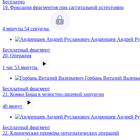
Бесплатно
19.
Фиксация фрагментов при саггитальной остеотомии
4 минуты 54 секунды
Андреищев Андрей Ру
Бесплатный фрагмент
20.
Операция
1 час 53 минуты
Горбань Виталий Валерь
Бесплатный фрагмент
21.
Комки Биша в челюстно-лицевой хирургии
40 минут
Андреищев Андрей Ру
Бесплатный фрагмент
22.
Клинические примеры ортогнатических операций