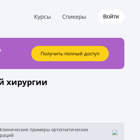
Курсы
Спикеры
Войти
я
Получить полный доступ
й хирургии
 Клинические примеры ортогнатических
ераций