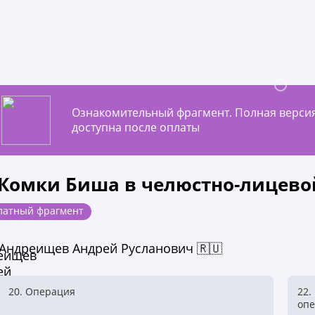
Ознакомительный фрагмент. Полная верси
доступна после оплаты
 Комки Биша в челюстно-лицево
латный фрагмент
Андреищев Андрей Русланович 🇷🇺
20. Операция
22.
оп