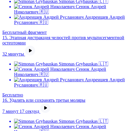
Simonas Grybauskas 🇱🇹
Сенюк Андрей
Николаевич 🇷🇺
Андреищев Андрей
Русланович 🇷🇺
Бесплатный фрагмент
15.
Этапная дистракция челюстей против мультисегментной
остеотомии
32 минуты
Simonas Grybauskas 🇱🇹
Сенюк Андрей
Николаевич 🇷🇺
Андреищев Андрей
Русланович 🇷🇺
Бесплатно
16.
Удалять или сохранять третьи моляры
7 минут 17 секунд
Simonas Grybauskas 🇱🇹
Сенюк Андрей