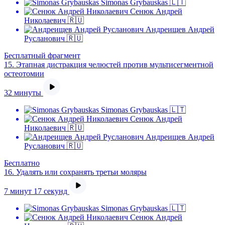
Simonas Grybauskas 🇱🇹
Сенюк Андрей
Николаевич 🇷🇺
Андреищев Андрей
Русланович 🇷🇺
Бесплатный фрагмент
15.
Этапная дистракция челюстей против мультисегментной
остеотомии
32 минуты
Simonas Grybauskas 🇱🇹
Сенюк Андрей
Николаевич 🇷🇺
Андреищев Андрей
Русланович 🇷🇺
Бесплатно
16.
Удалять или сохранять третьи моляры
7 минут 17 секунд
Simonas Grybauskas 🇱🇹
Сенюк Андрей