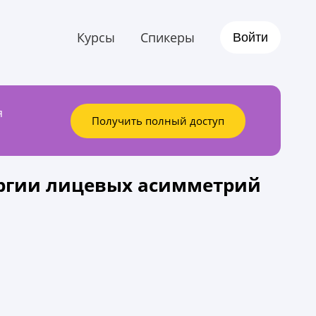
Курсы
Спикеры
Войти
я
Получить полный доступ
ргии лицевых асимметрий