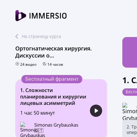
На страницу курса
Ортогнатическая хирургия.
Дискуссии о…
24 видео
14 часов
1. 
Бесплатный фрагмент
1.
Сложности
Бесп
планирования и хирургии
лицевых асимметрий
1 час 50 минут
Simonas Grybauskas
2. Т
🇱🇹
опер