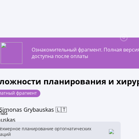
Ознакомительный фрагмент. Полная верси
доступна после оплаты
Сложности планирования и хиру
латный фрагмент
Simonas Grybauskas 🇱🇹
рёхмерное планирование ортогнатических
аций