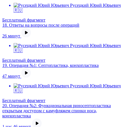
Русецкий Юрий Юрьевич
🇷🇺
Бесплатный фрагмент
18.
Ответы на вопросы после операций
26 минут
Русецкий Юрий Юрьевич
🇷🇺
Бесплатный фрагмент
19.
Операция №1: Септопластика, конхопластика
47 минут
Русецкий Юрий Юрьевич
🇷🇺
Бесплатный фрагмент
20.
Операция №2: Функциональная риносептопластика
открытым доступом с камуфляжем спинки носа,
конхопластика
1 час 46 минут