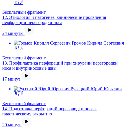
🇷🇺
Бесплатный фрагмент
12.
Этиология и патогенез, клинические проявления
перфорации перегородки носа
24 минуты
Громов Кирилл Сергеевич
🇷🇺
Бесплатный фрагмент
13.
Профилактика перфораций при хирургии перегородки
носа и внутриносовые швы
17 минут
Русецкий Юрий Юрьевич
🇷🇺
Бесплатный фрагмент
14.
Подготовка перфораций перегородки носа к
пластическому закрытию
20 минут