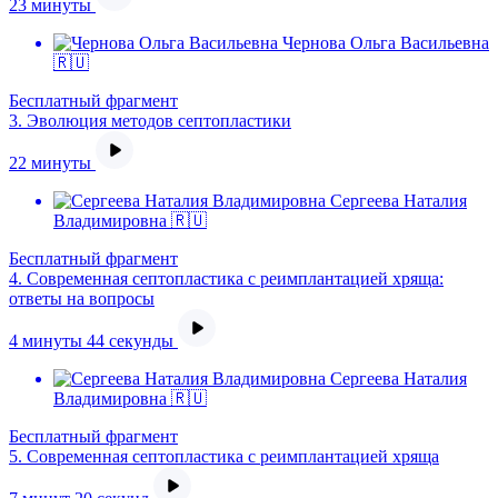
23 минуты
Чернова Ольга Васильевна
🇷🇺
Бесплатный фрагмент
3.
Эволюция методов септопластики
22 минуты
Сергеева Наталия
Владимировна 🇷🇺
Бесплатный фрагмент
4.
Современная септопластика с реимплантацией хряща:
ответы на вопросы
4 минуты 44 секунды
Сергеева Наталия
Владимировна 🇷🇺
Бесплатный фрагмент
5.
Современная септопластика с реимплантацией хряща