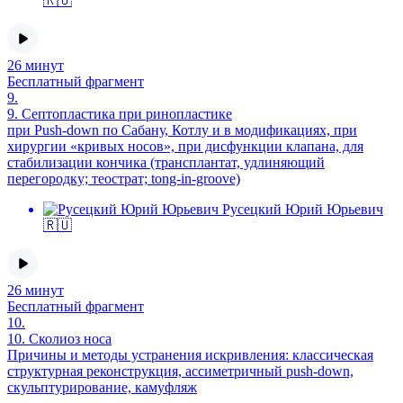
🇷🇺
26 минут
Бесплатный фрагмент
9.
9.
Септопластика при ринопластике
при Push-down по Сабану, Котлу и в модификациях, при
хирургии «кривых носов», при дисфункции клапана, для
стабилизации кончика (трансплантат, удлиняющий
перегородку; теострат; tong-in-groove)
Русецкий Юрий Юрьевич
🇷🇺
26 минут
Бесплатный фрагмент
10.
10.
Сколиоз носа
Причины и методы устранения искривления: классическая
структурная реконструкция, ассиметричный push-down,
скульптурирование, камуфляж