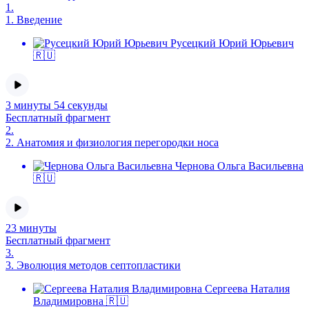
1.
1.
Введение
Русецкий Юрий Юрьевич
🇷🇺
3 минуты 54 секунды
Бесплатный фрагмент
2.
2.
Анатомия и физиология перегородки носа
Чернова Ольга Васильевна
🇷🇺
23 минуты
Бесплатный фрагмент
3.
3.
Эволюция методов септопластики
Сергеева Наталия
Владимировна 🇷🇺