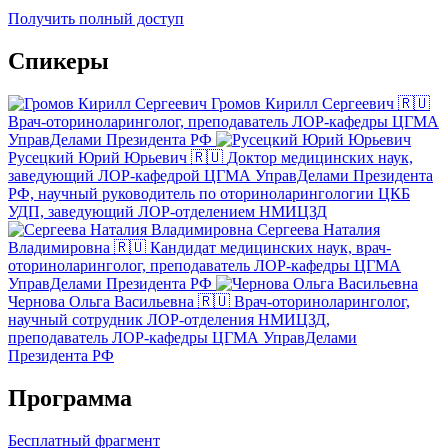
Получить полный доступ
Спикеры
Громов Кирилл Сергеевич 🇷🇺
Врач-оториноларинголог, преподаватель ЛОР-кафедры ЦГМА
УправДелами Президента РФ
Русецкий Юрий Юрьевич 🇷🇺
Доктор медицинских наук,
заведующий ЛОР-кафедрой ЦГМА УправДелами Президента
РФ, научный руководитель по оториноларингологии ЦКБ
УДП, заведующий ЛОР-отделением НМИЦЗД
Сергеева Наталия
Владимировна 🇷🇺
Кандидат медицинских наук, врач-
оториноларинголог, преподаватель ЛОР-кафедры ЦГМА
УправДелами Президента РФ
Чернова Ольга Васильевна 🇷🇺
Врач-оториноларинголог,
научный сотрудник ЛОР-отделения НМИЦЗД,
преподаватель ЛОР-кафедры ЦГМА УправДелами
Президента РФ
Программа
Бесплатный фрагмент