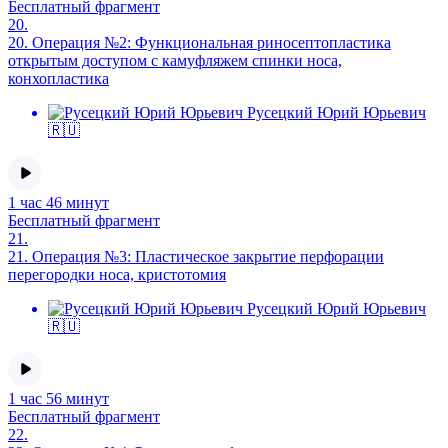
Бесплатный фрагмент
20.
20.
Операция №2: Функциональная риносептопластика
открытым доступом с камуфляжем спинки носа,
конхопластика
Русецкий Юрий Юрьевич
🇷🇺
1 час 46 минут
Бесплатный фрагмент
21.
21.
Операция №3: Пластическое закрытие перфорации
перегородки носа, кристотомия
Русецкий Юрий Юрьевич
🇷🇺
1 час 56 минут
Бесплатный фрагмент
22.