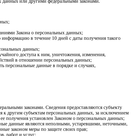
х данных или другими федеральными законами.
нных;
ваниями Закона о персональных данных;
 информацию в течение 10 дней с даты получения такого
сональных данных;
чайного доступа к ним, уничтожения, изменения,
ействий в отношении персональных данных;
ть персональные данные в порядке и случаях,
еральными законами. Сведения предоставляются субъекту
я к другим субъектам персональных данных, за исключением
 ее получения установлен Законом о персональных данных;
льные данные являются неполными, устаревшими, неточными,
нные законом меры по защите своих прав;
, работ и услуг;