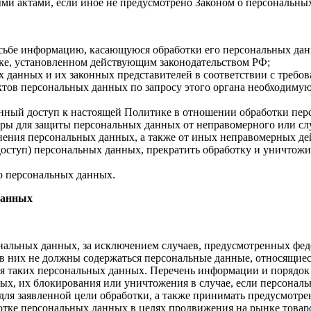
ми актами, если иное не предусмотрено Законом о персональны
осьбе информацию, касающуюся обработки его персональных да
ке, установленном действующим законодательством РФ;
х данных и их законных представителей в соответствии с требо
тов персональных данных по запросу этого органа необходимую
енный доступ к настоящей Политике в отношении обработки пер
ры для защиты персональных данных от неправомерного или слу
анения персональных данных, а также от иных неправомерных д
 доступ) персональных данных, прекратить обработку и уничтожи
о персональных данных.
данных
альных данных, за исключением случаев, предусмотренных фед
в них не должны содержаться персональные данные, относящиес
ия таких персональных данных. Перечень информации и порядок
нных, их блокирования или уничтожения в случае, если персона
ля заявленной цели обработки, а также принимать предусмотре
отке персональных данных в целях продвижения на рынке товаров