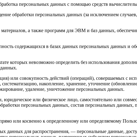
бработка персональных данных с помощью средств вычислитель
ение обработки персональных данных (за исключением случаев,
материалов, а также программ для ЭВМ и баз данных, обеспечив
пность содержащихся в базах данных персональных данных и 
льтате которых невозможно определить без использования доп
 данных.
ция) или совокупность действий (операций), совершаемых с исп
, систематизацию, накопление, хранение, уточнение (обновление
локирование, удаление, уничтожение персональных данных.
н, юридическое или физическое лицо, самостоятельно или совм
бработки персональных данных, состав персональных данных, п
прямо или косвенно к определенному или определяемому Польз
ых данных для распространения, — персональные данные, досту
ботку персональных данных, разрешенных субъектом персональн