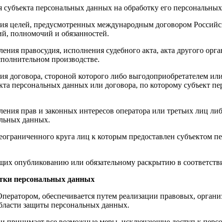
ия субъекта персональных данных на обработку его персональны
ния целей, предусмотренных международным договором Российс
й, полномочий и обязанностей.
ления правосудия, исполнения судебного акта, акта другого ор
сполнительном производстве.
ия договора, стороной которого либо выгодоприобретателем или
екта персональных данных или договора, по которому субъект п
ления прав и законных интересов оператора или третьих лиц ли
альных данных.
неограниченного круга лиц к которым предоставлен субъектом п
ащих опубликованию или обязательному раскрытию в соответств
ботки персональных данных
Оператором, обеспечивается путем реализации правовых, орган
области защиты персональных данных.
ых и принимает все возможные меры, исключающие доступ к пе