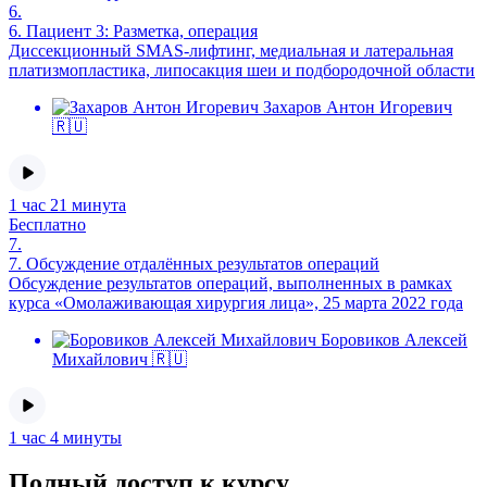
6.
6.
Пациент 3: Разметка, операция
Диссекционный SMAS-лифтинг, медиальная и латеральная
платизмопластика, липосакция шеи и подбородочной области
Захаров Антон Игоревич
🇷🇺
1 час 21 минута
Бесплатно
7.
7.
Обсуждение отдалённых результатов операций
Обсуждение результатов операций, выполненных в рамках
курса «Омолаживающая хирургия лица», 25 марта 2022 года
Боровиков Алексей
Михайлович 🇷🇺
1 час 4 минуты
Полный доступ к курсу