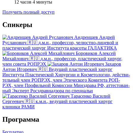
12 часов 4 минуты
Получить полный доступ
Спикеры
Андреищев Андрей
Русланович 🇷🇺
д.м.н., профессор, челюстно-лицевой и
пластический хирург Института красоты ГАЛАКТИКА
Боровиков Алексей
Михайлович 🇷🇺
д.м.н., профессор, пластический хирург,
член совета РОПРЭХ
Захаров
Антон Игоревич 🇷🇺
Ведущий пластический хирург
Института Пластической Хирургии и Косметологии, дей­стви­
тель­ный член РОП­РЭХ, член Эти­чес­ко­го Ко­ми­те­та РОП­
РЭХ, член Про­филь­ной Ко­мис­сии Минз­дра­ва РФ, ат­тес­то­ван­
ный Экс­перт Росз­драв­над­зо­ра по спе­ци­аль­н
Тарасенко Василий
Сергеевич 🇷🇺
к.м.н., ведущий пластический хирург
клиники РАМИ
Программа
Бесплатно