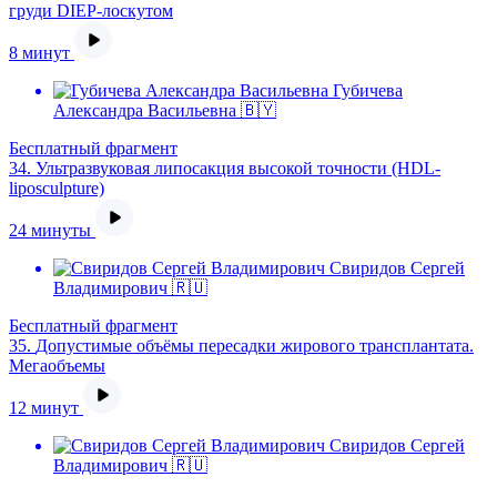
груди DIEP-лоскутом
8 минут
Губичева
Александра Васильевна 🇧🇾
Бесплатный фрагмент
34.
Ультразвуковая липосакция высокой точности (HDL-
liposculpture)
24 минуты
Свиридов Сергей
Владимирович 🇷🇺
Бесплатный фрагмент
35.
Допустимые объёмы пересадки жирового трансплантата.
Мегаобъемы
12 минут
Свиридов Сергей
Владимирович 🇷🇺