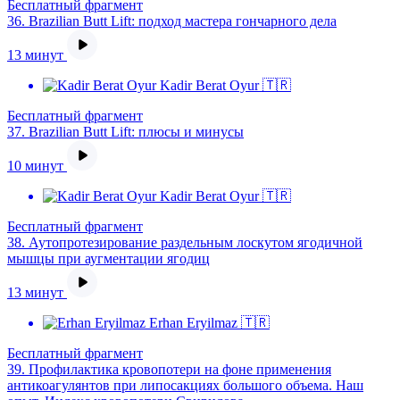
Бесплатный фрагмент
36.
Brazilian Butt Lift: подход мастера гончарного дела
13 минут
Kadir Berat Oyur 🇹🇷
Бесплатный фрагмент
37.
Brazilian Butt Lift: плюсы и минусы
10 минут
Kadir Berat Oyur 🇹🇷
Бесплатный фрагмент
38.
Аутопротезирование раздельным лоскутом ягодичной
мышцы при аугментации ягодиц
13 минут
Erhan Eryilmaz 🇹🇷
Бесплатный фрагмент
39.
Профилактика кровопотери на фоне применения
антикоагулянтов при липосакциях большого объема. Наш