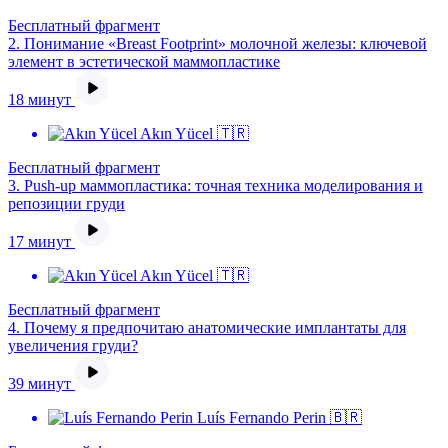
Бесплатный фрагмент
2.
Понимание «Breast Footprint» молочной железы: ключевой
элемент в эстетической маммопластике
18 минут
Akın Yücel 🇹🇷
Бесплатный фрагмент
3.
Push-up маммопластика: точная техника моделирования и
репозиции груди
17 минут
Akın Yücel 🇹🇷
Бесплатный фрагмент
4.
Почему я предпочитаю анатомические имплантаты для
увеличения груди?
39 минут
Luís Fernando Perin 🇧🇷