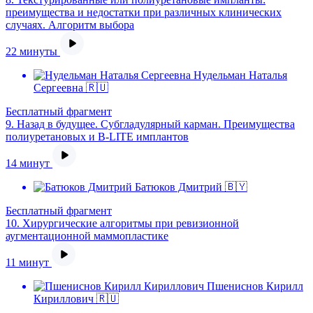
преимущества и недостатки при различных клинических
случаях. Алгоритм выбора
22 минуты
Нудельман Наталья
Сергеевна 🇷🇺
Бесплатный фрагмент
9.
Назад в будущее. Субгладулярный карман. Преимущества
полиуретановых и B-LITE имплантов
14 минут
Батюков Дмитрий 🇧🇾
Бесплатный фрагмент
10.
Хирургические алгоритмы при ревизионной
аугментационной маммопластике
11 минут
Пшениснов Кирилл
Кириллович 🇷🇺