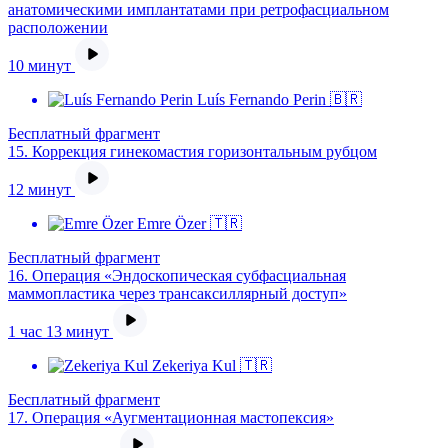
анатомическими имплантатами при ретрофасциальном
расположении
10 минут
Luís Fernando Perin 🇧🇷
Бесплатный фрагмент
15.
Коррекция гинекомастия горизонтальным рубцом
12 минут
Emre Özer 🇹🇷
Бесплатный фрагмент
16.
Операция «Эндоскопическая субфасциальная
маммопластика через трансаксиллярный доступ»
1 час 13 минут
Zekeriya Kul 🇹🇷
Бесплатный фрагмент
17.
Операция «Аугментационная мастопексия»