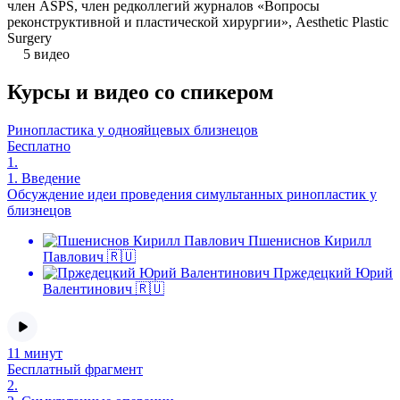
член ASPS, член редколлегий журналов «Вопросы
реконструктивной и пластической хирургии», Aesthetic Plastic
Surgery
5 видео
Курсы и видео со спикером
Ринопластика у однояйцевых близнецов
Бесплатно
1.
1.
Введение
Обсуждение идеи проведения симультанных ринопластик у
близнецов
Пшениснов Кирилл
Павлович 🇷🇺
Пржедецкий Юрий
Валентинович 🇷🇺
11 минут
Бесплатный фрагмент
2.