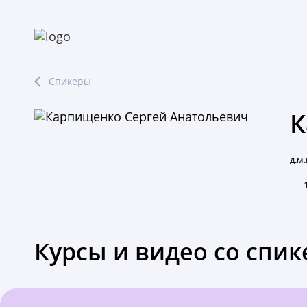
Спикеры
К
д.м
Курсы и видео со спи