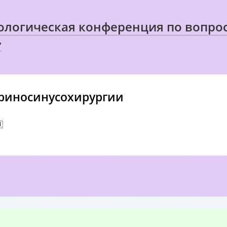
тологическая конференция по вопр
»
риносинусохирургии
