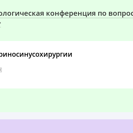
тологическая конференция по вопр
»
риносинусохирургии
