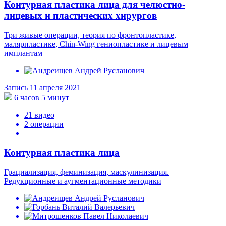
Контурная пластика лица для челюстно-
лицевых и пластических хирургов
Три живые операции, теория по фронтопластике,
малярпластике, Chin-Wing гениопластике и лицевым
имплантам
Запись 11 апреля 2021
6 часов 5 минут
21 видео
2 операции
Контурная пластика лица
Грациализация, феминизация, маскулинизация.
Редукционные и аугментационные методики