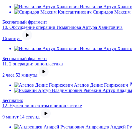
Исмагилов Артур Халито
Свиридов Максим 
Бесплатный фрагмент
10.
Обсуждение операции Исмагилова Артура Халитовича
16 минут
Исмагилов Артур Халито
Бесплатный фрагмент
11.
2 операции: ринопластика
2 часа 53 минуты
Агапов Денис Генрихович 
Рыбакин Артур Владим
Бесплатно
12.
Нужен ли пьезотом в ринопластике
9 минут 14 секунд
Андреищев Андрей Ру