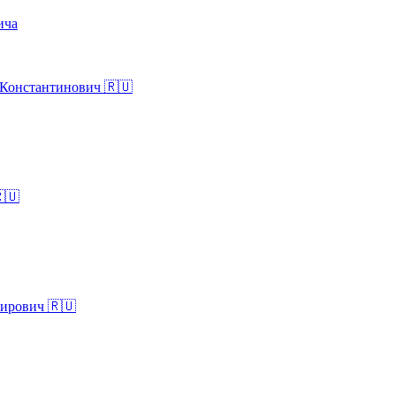
ича
Константинович 🇷🇺
🇺
ирович 🇷🇺