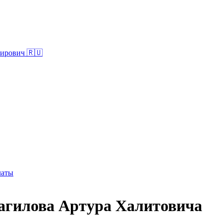
ирович 🇷🇺
латы
магилова Артура Халитовича