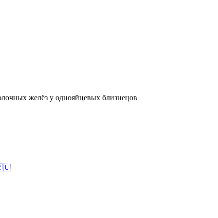
лочных желёз у однояйцевых близнецов
🇺