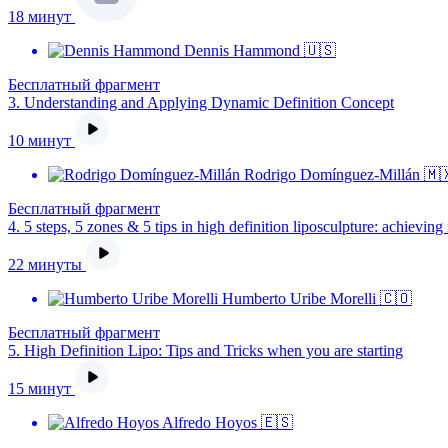
18 минут
Dennis Hammond 🇺🇸
Бесплатный фрагмент
3.
Understanding and Applying Dynamic Definition Concept
10 минут
Rodrigo Domínguez-Millán 🇲
Бесплатный фрагмент
4.
5 steps, 5 zones & 5 tips in high definition liposculpture: achieving 
22 минуты
Humberto Uribe Morelli 🇨🇴
Бесплатный фрагмент
5.
High Definition Lipo: Tips and Tricks when you are starting
15 минут
Alfredo Hoyos 🇪🇸