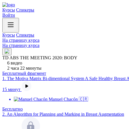
Курсы
Спикеры
Войти
Курсы
Спикеры
На страницу курса
На страницу курса
TD ABS THE MEETING 2020: BODY
6 видео
2 часа 22 минуты
Бесплатный фрагмент
1.
The Motiva Matrix Bi-dimentional System A Safe Healthy Breast 
15 минут
Manuel Chacón 🇨🇷
Бесплатно
2.
An Algorithm for Planning and Marking in Breast Augmentation