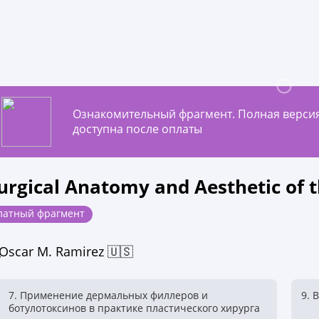
Ознакомительный фрагмент. Полная верси
доступна после оплаты
Surgical Anatomy and Aesthetic of 
латный фрагмент
Oscar M. Ramirez 🇺🇸
7. Применение дермальных филлеров и
9. 
ботулотоксинов в практике пластического хирурга