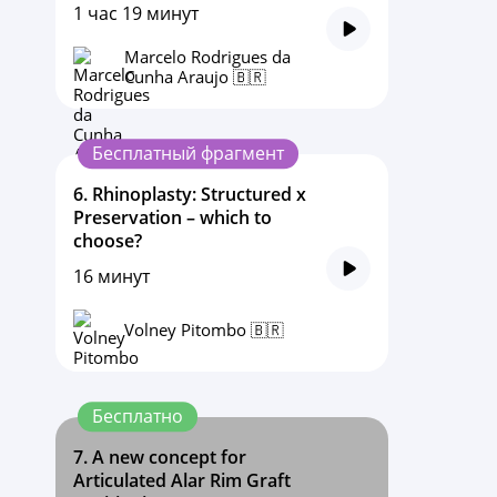
1 час 19 минут
Marcelo Rodrigues da
Cunha Araujo 🇧🇷
Бесплатный фрагмент
6.
Rhinoplasty: Structured x
Preservation – which to
choose?
16 минут
Volney Pitombo 🇧🇷
Бесплатно
7.
A new concept for
Articulated Alar Rim Graft